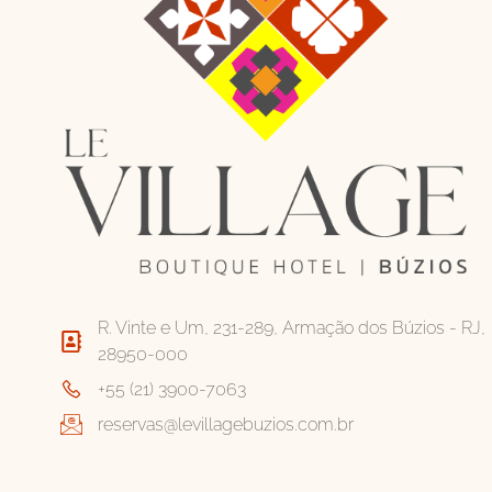
R. Vinte e Um, 231-289, Armação dos Búzios - RJ,
28950-000
+55 (21) 3900-7063
reservas@levillagebuzios.com.br