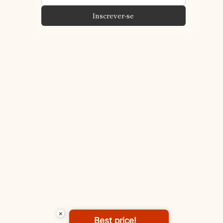
Inscrever-se
×
Best price!