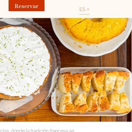
Reservar
ES ↑
ocina, donde la tradición francesa se