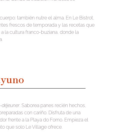
cuerpo: también nutre el alma. En Le Bistrot,
ntes frescos de temporada y las recetas que
a la cultura franco-buziana, donde la
a.
ayuno
t-déjeuner
. Saborea panes recién hechos,
preparadas con cariño. Disfruta de una
or frente a la Playa do Forno. Empieza el
nto que solo Le Village ofrece.